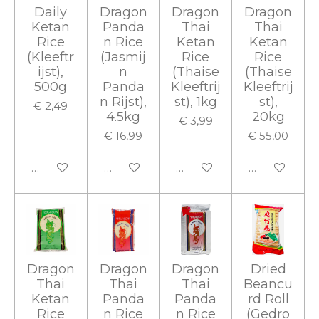
Daily
Dragon
Dragon
Dragon
Ketan
Panda
Thai
Thai
Rice
n Rice
Ketan
Ketan
(Kleeftr
(Jasmij
Rice
Rice
ijst),
n
(Thaise
(Thaise
500g
Panda
Kleeftrij
Kleeftrij
n Rijst),
st), 1kg
st),
€ 2,49
4.5kg
20kg
€ 3,99
€ 16,99
€ 55,00
In winkelwagen
In winkelwagen
In winkelwagen
In winkelwa
Dragon
Dragon
Dragon
Dried
Thai
Thai
Thai
Beancu
Ketan
Panda
Panda
rd Roll
Rice
n Rice
n Rice
(Gedro