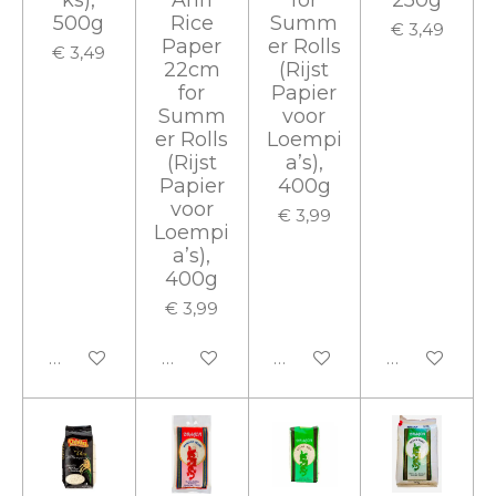
ks),
Anh
for
250g
500g
Rice
Summ
€ 3,49
Paper
er Rolls
€ 3,49
22cm
(Rijst
for
Papier
Summ
voor
er Rolls
Loempi
(Rijst
a’s),
Papier
400g
voor
€ 3,99
Loempi
a’s),
400g
€ 3,99
In winkelwagen
In winkelwagen
In winkelwagen
In winkelwa