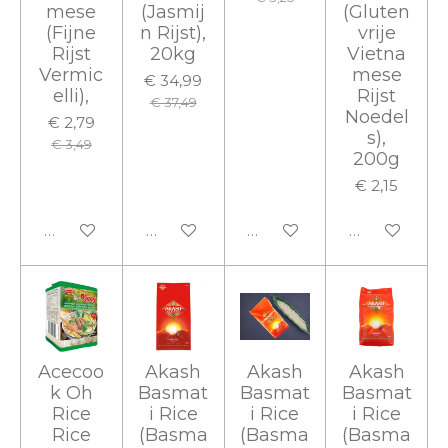
mese
(Jasmij
(Gluten
(Fijne
n Rijst),
vrije
Rijst
20kg
Vietna
Vermic
mese
€ 34,99
elli),
Rijst
€ 37,49
Noedel
€ 2,79
s),
€ 3,49
200g
€ 2,15
In winkelwagen
In winkelwagen
In winkelwagen
In winkelwa
Acecoo
Akash
Akash
Akash
k Oh
Basmat
Basmat
Basmat
Rice
i Rice
i Rice
i Rice
Rice
(Basma
(Basma
(Basma