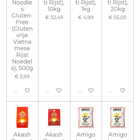
Noodle
ti Rijst),
ti Rijst),
ti Rijst),
s
10kg
1kg
20kg
Gluten-
€ 32,49
€ 4,99
€ 55,00
Free
(Gluten
vrije
Vietna
mese
Rijst
Noedel
s), 500g
€ 3,99
In winkelwagen
In winkelwagen
In winkelwagen
In winkelwa
Akash
Akash
Amigo
Amigo