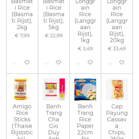
Basmat
Basmat
Longgr
Longgr
i Rice
i Rice
ain
ain
(Basma
(Basma
Rice
Rice
ti Rijst),
ti Rijst),
(Langgr
(Langgr
2kg
5kg
aan
aan
Rijst),
Rijst),
€ 7,99
€ 22,99
1kg
20kg
€ 3,49
€ 33,49
In winkelwagen
In winkelwagen
In winkelwagen
In winkelwa
Amigo
Banh
Banh
Cap
Rice
Trang
Trang
Payung
Sticks
Cha
Rice
Cassav
(Thaise
Gio
Paper
a
Rijststic
Duy
22cm
Chips,