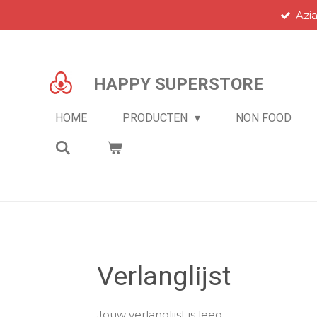
Azi
Ga
direct
naar
de
HAPPY SUPERSTORE
hoofdinhoud
HOME
PRODUCTEN
NON FOOD
Verlanglijst
Jouw verlanglijst is leeg.