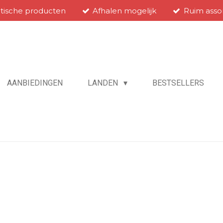
atische producten
Afhalen mogelijk
Ruim asso
AANBIEDINGEN
LANDEN
BESTSELLERS