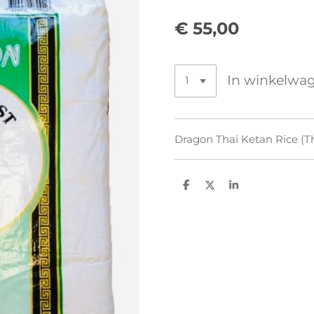
€ 55,00
In winkelwa
Dragon Thai Ketan Rice (Tha
D
D
S
e
e
h
l
e
a
e
l
r
n
e