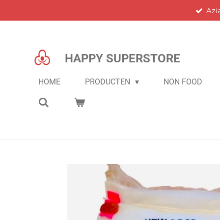
Azi
Ga
direct
naar
de
HAPPY SUPERSTORE
hoofdinhoud
HOME
PRODUCTEN
NON FOOD