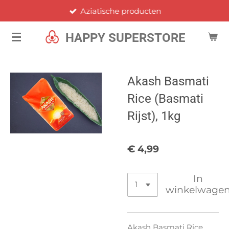
Aziatische producten
Ga
direct
HAPPY SUPERSTORE
naar
de
hoofdinhoud
Akash Basmati
Rice (Basmati
Rijst), 1kg
€ 4,99
In
winkelwage
Akash Basmati Rice