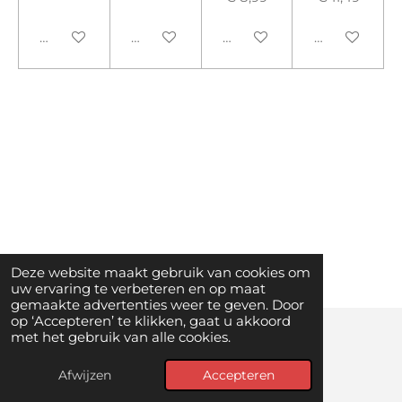
In winkelwagen
Houd mij op de hoogte
Houd mij op de hoogte
In winkelwa
Deze website maakt gebruik van cookies om
uw ervaring te verbeteren en op maat
gemaakte advertenties weer te geven. Door
op ‘Accepteren’ te klikken, gaat u akkoord
met het gebruik van alle cookies.
© 2025 - 2026 Happy Superstore
Afwijzen
Accepteren