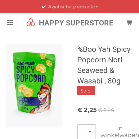
Aziatische producten
Ga
direct
HAPPY SUPERSTORE
naar
de
hoofdinhoud
%Boo Yah Spicy
Popcorn Nori
Seaweed &
Wasabi , 80g
Sale!
€ 2,25
€ 2,49
In
winkelwage