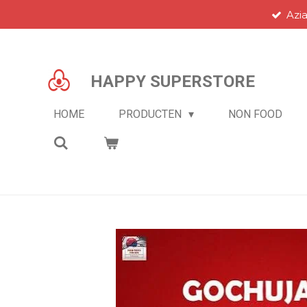
Azi
Ga
direct
naar
de
HAPPY SUPERSTORE
hoofdinhoud
HOME
PRODUCTEN
NON FOOD