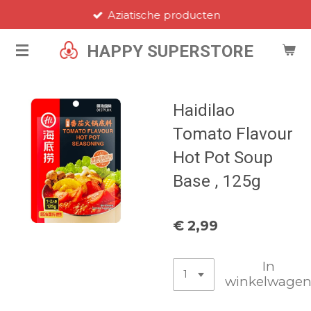
Aziatische producten
Ga
direct
HAPPY SUPERSTORE
naar
de
hoofdinhoud
Haidilao
Tomato Flavour
Hot Pot Soup
Base , 125g
€ 2,99
In
winkelwage