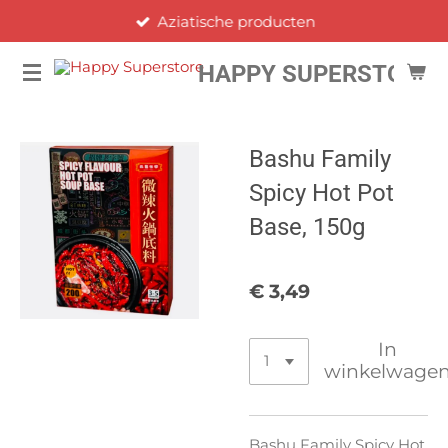
Aziatische producten
Ga
direct
HAPPY SUPERSTORE
naar
de
hoofdinhoud
Bashu Family
Spicy Hot Pot
Base, 150g
€ 3,49
In
winkelwage
Bashu Family Spicy Hot