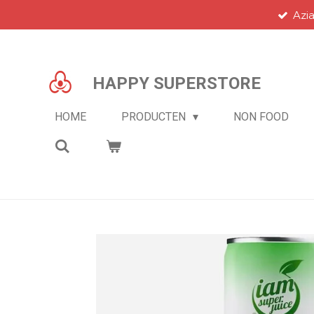
Azi
Ga
direct
naar
de
HAPPY SUPERSTORE
hoofdinhoud
HOME
PRODUCTEN
NON FOOD