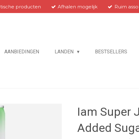
atische producten
Afhalen mogelijk
Ruim asso
AANBIEDINGEN
LANDEN
BESTSELLERS
Iam Super 
Added Sugar