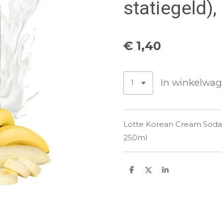
statiegeld)
€ 1,40
In winkelwa
Lotte Korean Cream Soda Ba
250ml
D
D
S
e
e
h
l
e
a
e
l
r
n
e