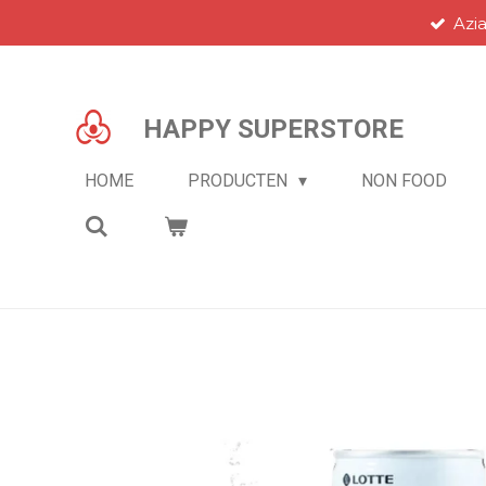
Azi
Ga
direct
naar
de
HAPPY SUPERSTORE
hoofdinhoud
HOME
PRODUCTEN
NON FOOD