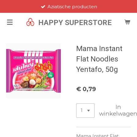
Aziatische producten
Ga
direct
HAPPY SUPERSTORE
naar
de
hoofdinhoud
Mama Instant
Flat Noodles
Yentafo, 50g
€ 0,79
In
winkelwage
Mama Instant Flat