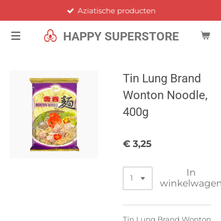
Aziatische producten
Ga
direct
HAPPY SUPERSTORE
naar
de
hoofdinhoud
Tin Lung Brand
Wonton Noodle,
400g
€ 3,25
In
winkelwage
Tin Lung Brand Wonton