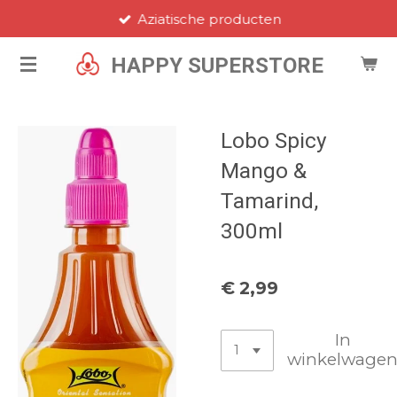
Aziatische producten
Ga
direct
HAPPY SUPERSTORE
naar
de
hoofdinhoud
Lobo Spicy
Mango &
Tamarind,
300ml
€ 2,99
In
winkelwage