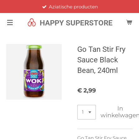
Aziatische producten
Ga
direct
HAPPY SUPERSTORE
naar
de
hoofdinhoud
Go Tan Stir Fry
Sauce Black
Bean, 240ml
€ 2,99
In
winkelwage
Go Tan Stir Fry Sauce