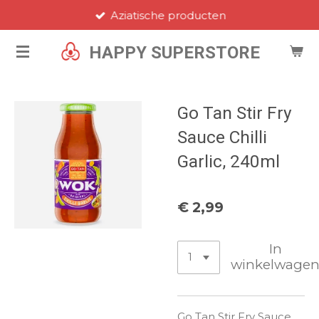
Aziatische producten
Ga
direct
HAPPY SUPERSTORE
naar
de
hoofdinhoud
Go Tan Stir Fry
Sauce Chilli
Garlic, 240ml
€ 2,99
In
winkelwage
Go Tan Stir Fry Sauce