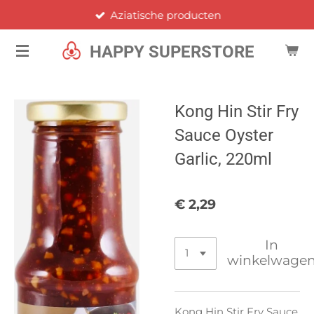
Aziatische producten
Ga
direct
HAPPY SUPERSTORE
naar
de
hoofdinhoud
Kong Hin Stir Fry
Sauce Oyster
Garlic, 220ml
€ 2,29
In
winkelwage
Kong Hin Stir Fry Sauce