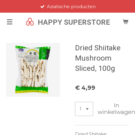
Aziatische producten
Ga
direct
HAPPY SUPERSTORE
naar
de
hoofdinhoud
Dried Shiitake
Mushroom
Sliced, 100g
€ 4,99
In
winkelwage
Dried Shiitake