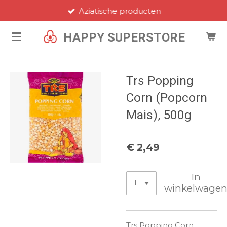
Aziatische producten
Ga
direct
HAPPY SUPERSTORE
naar
de
hoofdinhoud
Trs Popping
Corn (Popcorn
Mais), 500g
€ 2,49
In
winkelwage
Trs Popping Corn