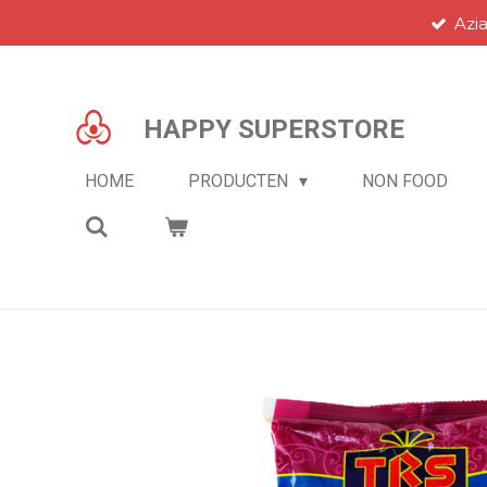
Azi
Ga
direct
naar
de
HAPPY SUPERSTORE
hoofdinhoud
HOME
PRODUCTEN
NON FOOD