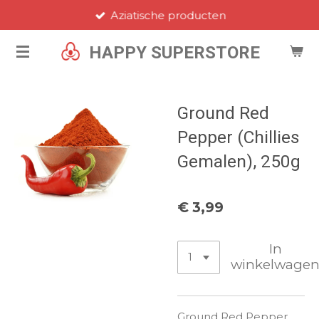
Aziatische producten
Ga
direct
HAPPY SUPERSTORE
naar
de
hoofdinhoud
Ground Red
Pepper (Chillies
Gemalen), 250g
€ 3,99
In
winkelwage
Ground Red Pepper