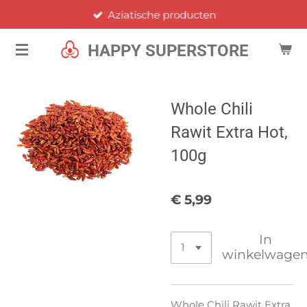
Aziatische producten
Ga
direct
HAPPY SUPERSTORE
naar
de
hoofdinhoud
Whole Chili
Rawit Extra Hot,
100g
€ 5,99
In
winkelwage
Whole Chili Rawit Extra