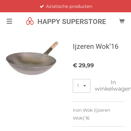
Aziatische producten
Ga
direct
HAPPY SUPERSTORE
naar
de
hoofdinhoud
Ijzeren Wok’16
€ 29,99
In
winkelwage
Iron Wok (Ijzeren
Wok)’16