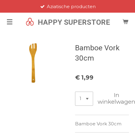
Aziatische producten
Ga
direct
HAPPY SUPERSTORE
naar
de
hoofdinhoud
Bamboe Vork
30cm
€ 1,99
In
winkelwage
Bamboe Vork 30cm