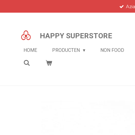
Azi
Ga
direct
naar
de
HAPPY SUPERSTORE
hoofdinhoud
HOME
PRODUCTEN
NON FOOD