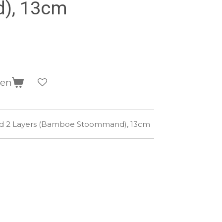
), 13cm
gen
nd 2 Layers (Bamboe Stoommand), 13cm