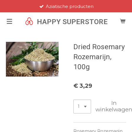
Aziatische producten
Ga
direct
HAPPY SUPERSTORE
naar
de
hoofdinhoud
Dried Rosemary
Rozemarijn,
100g
€ 3,29
In
winkelwage
Rosemary Rozemarijn,