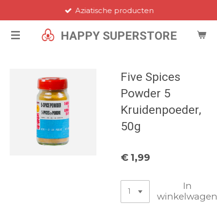
Aziatische producten
Ga
direct
HAPPY SUPERSTORE
naar
de
hoofdinhoud
Five Spices
Powder 5
Kruidenpoeder,
50g
€ 1,99
In
winkelwage