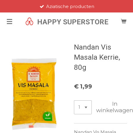
Aziatische producten
Ga
direct
HAPPY SUPERSTORE
naar
de
hoofdinhoud
Nandan Vis
Masala Kerrie,
80g
€ 1,99
In
winkelwage
Nandan Vis Masala