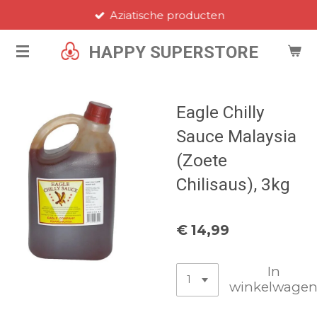
Aziatische producten
Ga
direct
HAPPY SUPERSTORE
naar
de
hoofdinhoud
Eagle Chilly
Sauce Malaysia
(Zoete
Chilisaus), 3kg
€ 14,99
In
winkelwage