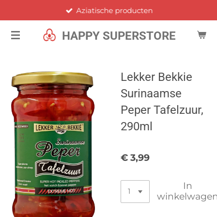
Aziatische producten
Ga
direct
HAPPY SUPERSTORE
naar
de
hoofdinhoud
Lekker Bekkie
Surinaamse
Peper Tafelzuur,
290ml
€ 3,99
In
winkelwage