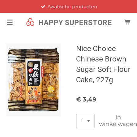
Aziatische producten
Ga
direct
HAPPY SUPERSTORE
naar
de
hoofdinhoud
Nice Choice
Chinese Brown
Sugar Soft Flour
Cake, 227g
€ 3,49
In
winkelwage