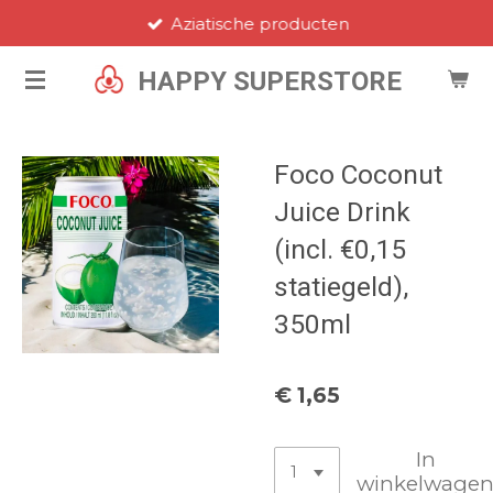
Aziatische producten
Ga
direct
HAPPY SUPERSTORE
naar
de
hoofdinhoud
Foco Coconut
Juice Drink
(incl. €0,15
statiegeld),
350ml
€ 1,65
In
winkelwage