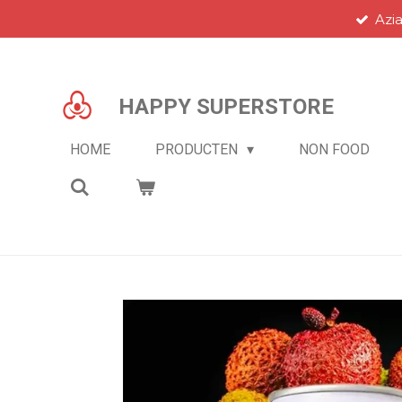
Azi
Ga
direct
naar
de
HAPPY SUPERSTORE
hoofdinhoud
HOME
PRODUCTEN
NON FOOD