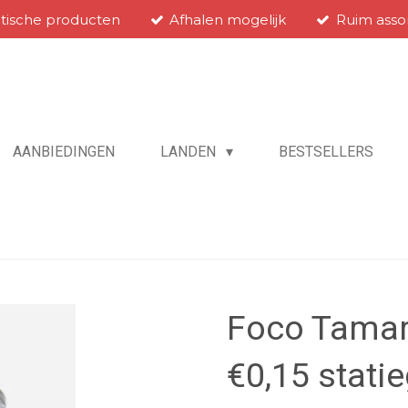
atische producten
Afhalen mogelijk
Ruim asso
AANBIEDINGEN
LANDEN
BESTSELLERS
Foco Tamari
€0,15 stati