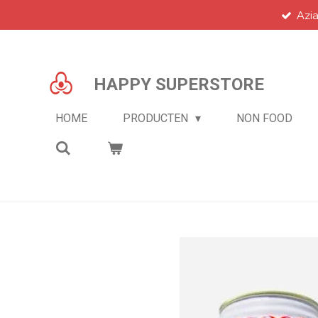
Azi
Ga
direct
naar
de
HAPPY SUPERSTORE
hoofdinhoud
HOME
PRODUCTEN
NON FOOD