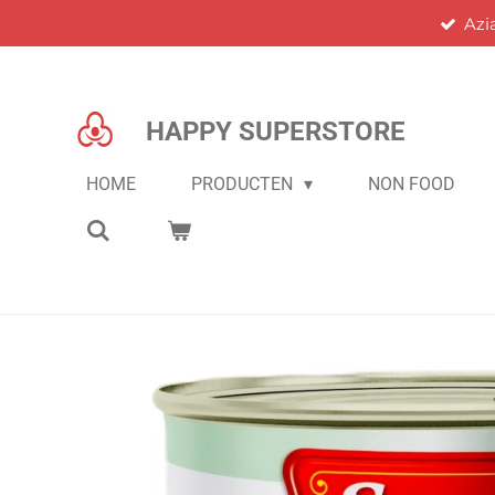
Azi
Ga
direct
naar
de
HAPPY SUPERSTORE
hoofdinhoud
HOME
PRODUCTEN
NON FOOD