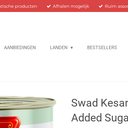
atische producten
Afhalen mogelijk
Ruim asso
AANBIEDINGEN
LANDEN
BESTSELLERS
Swad Kesar
Added Suga