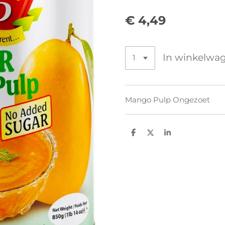
€ 4,49
In winkelwa
Mango Pulp Ongezoet
D
D
S
e
e
h
l
e
a
e
l
r
n
e