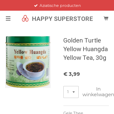
Aziatische producten
Ga
direct
HAPPY SUPERSTORE
naar
de
hoofdinhoud
Golden Turtle
Yellow Huangda
Yellow Tea, 30g
€ 3,99
In
winkelwage
Gele Thee