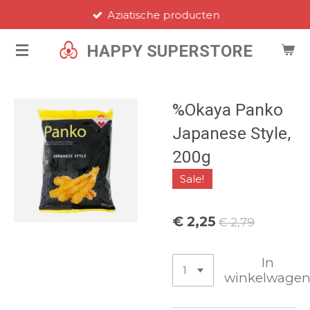
Aziatische producten
Ga
direct
HAPPY SUPERSTORE
naar
de
hoofdinhoud
%Okaya Panko
Japanese Style,
200g
Sale!
€ 2,25
€ 2,79
In
winkelwage