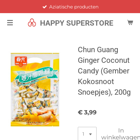
Aziatische producten
Ga
direct
HAPPY SUPERSTORE
naar
de
hoofdinhoud
Chun Guang
Ginger Coconut
Candy (Gember
Kokosnoot
Snoepjes), 200g
€ 3,99
In
winkelwage