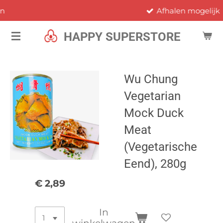
Afhalen mogelijk
Ga
direct
HAPPY SUPERSTORE
naar
de
hoofdinhoud
Wu Chung
Vegetarian
Mock Duck
Meat
(Vegetarische
Eend), 280g
€ 2,89
In