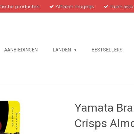
atische producten
Afhalen mogelijk
Ruim asso
AANBIEDINGEN
LANDEN
BESTSELLERS
Yamata Br
Crisps Alm