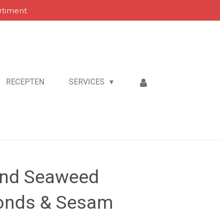
rtiment
RECEPTEN
SERVICES
and Seaweed
onds & Sesam