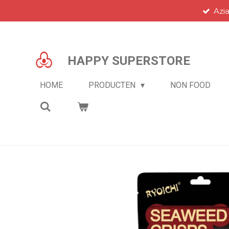
Azi
Ga
direct
naar
de
HAPPY SUPERSTORE
hoofdinhoud
HOME
PRODUCTEN
NON FOOD