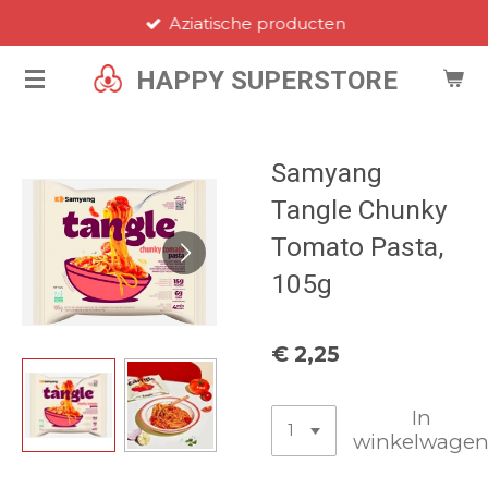
Aziatische producten
Ga
direct
HAPPY SUPERSTORE
naar
de
hoofdinhoud
Samyang
Tangle Chunky
Tomato Pasta,
105g
€ 2,25
In
winkelwage