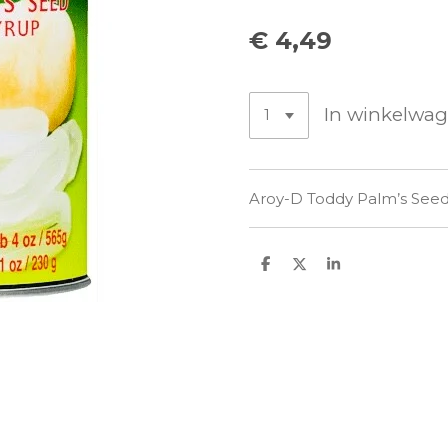
€ 4,49
In winkelwa
Aroy-D Toddy Palm’s Seed
D
D
S
e
e
h
l
e
a
e
l
r
n
e