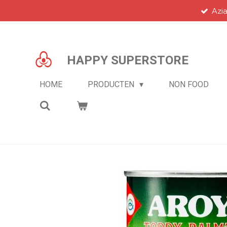
Azi
Ga
direct
naar
de
HAPPY SUPERSTORE
hoofdinhoud
HOME
PRODUCTEN
NON FOOD