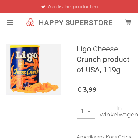
Aziatische producten
Ga
direct
HAPPY SUPERSTORE
naar
de
hoofdinhoud
Ligo Cheese
Crunch product
of USA, 119g
€ 3,99
In
winkelwage
Amerikaans Kaas Chips