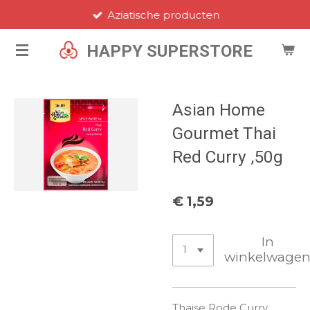
Aziatische producten
Ga
direct
HAPPY SUPERSTORE
naar
de
hoofdinhoud
Asian Home
Gourmet Thai
Red Curry ,50g
€ 1,59
In
winkelwage
Thaise Rode Curry