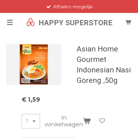
Afhalen mogelijk
Ga
direct
HAPPY SUPERSTORE
naar
de
hoofdinhoud
Asian Home
Gourmet
Indonesian Nasi
Goreng ,50g
€ 1,59
In
winkelwagen