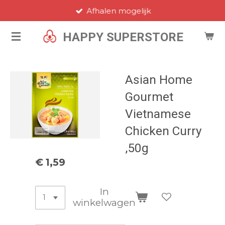
Afhalen mogelijk
Ga
direct
HAPPY SUPERSTORE
naar
de
hoofdinhoud
Asian Home
Gourmet
Vietnamese
Chicken Curry
,50g
€ 1,59
In
winkelwagen