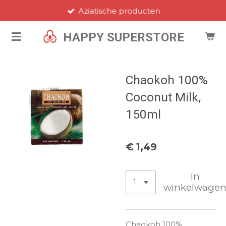
Aziatische producten
Ga
direct
HAPPY SUPERSTORE
naar
de
hoofdinhoud
Chaokoh 100%
Coconut Milk,
150ml
€ 1,49
In
winkelwage
Chaokoh 100%