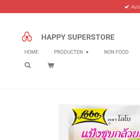
Azi
Ga
direct
naar
de
HAPPY SUPERSTORE
hoofdinhoud
HOME
PRODUCTEN
NON FOOD