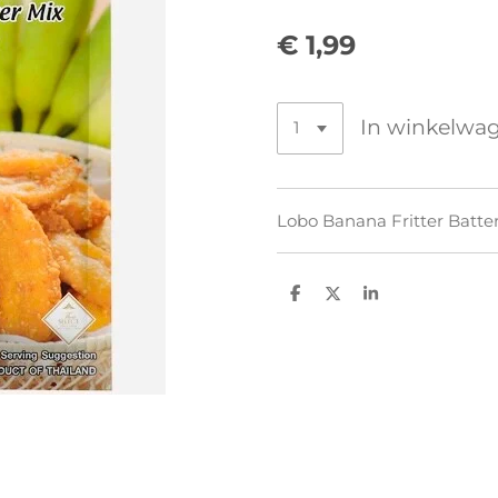
€ 1,99
In winkelwa
Lobo Banana Fritter Batter
D
D
S
e
e
h
l
e
a
e
l
r
n
e