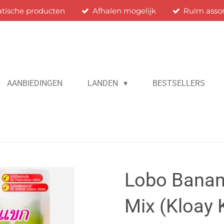
atische producten
Afhalen mogelijk
Ruim asso
AANBIEDINGEN
LANDEN
BESTSELLERS
Lobo Banana
Mix (Kloay 