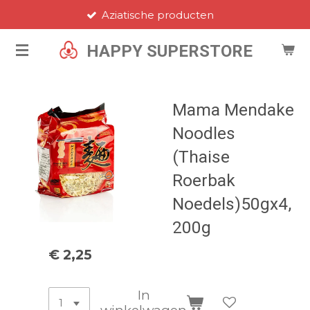
Aziatische producten
Ga
direct
HAPPY SUPERSTORE
naar
de
hoofdinhoud
Mama Mendake
Noodles
(Thaise
Roerbak
Noedels)50gx4,
200g
€ 2,25
In