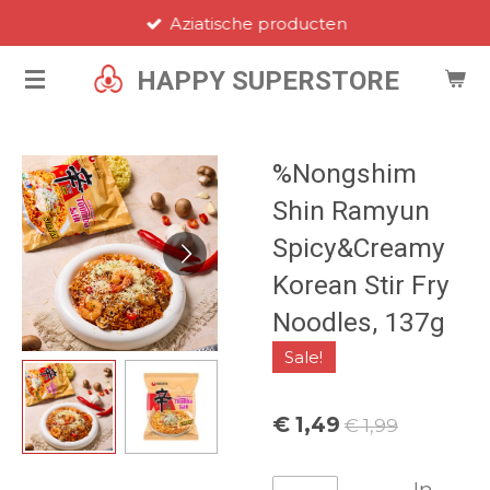
Aziatische producten
Ga
direct
HAPPY SUPERSTORE
naar
de
hoofdinhoud
%Nongshim
Shin Ramyun
Spicy&Creamy
Korean Stir Fry
Noodles, 137g
Sale!
€ 1,49
€ 1,99
In